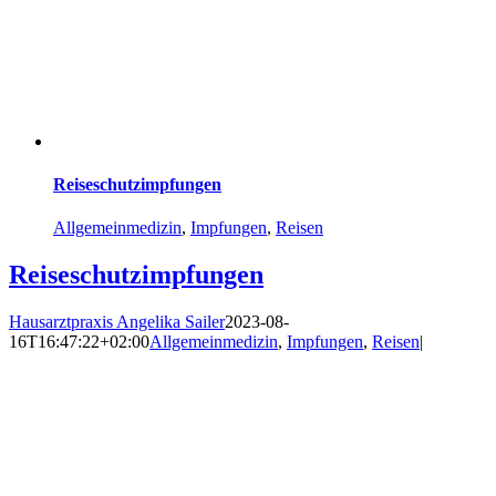
Reiseschutz­impfungen
Allgemeinmedizin
,
Impfungen
,
Reisen
Reiseschutz­impfungen
Hausarztpraxis Angelika Sailer
2023-08-
16T16:47:22+02:00
Allgemeinmedizin
,
Impfungen
,
Reisen
|