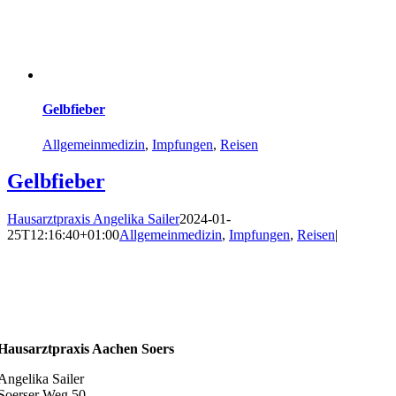
Gelbfieber
Allgemeinmedizin
,
Impfungen
,
Reisen
Gelbfieber
Hausarztpraxis Angelika Sailer
2024-01-
25T12:16:40+01:00
Allgemeinmedizin
,
Impfungen
,
Reisen
|
Hausarztpraxis Aachen Soers
Angelika Sailer
Soerser Weg 50