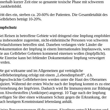
nnerhalb kurzer Zeit eine so genannte toxische Phase mit schwerem
rankheitsbild.
ritt dies ein, sterben ca. 20-60% der Patienten. Die Gesamtletalität des
elbfiebers beträgt 10-20%.
mpfschutz
ei Reisen in betroffene Gebiete wird dringend eine Impfung empfohlen
a insbesondere zugereiste, nicht-einheimische Personen von schweren
erlaufsformen betroffen sind. Daneben verlangen viele Länder die
okumentation der Impfung in einem Internationalen Impfausweis, we
ie aus Gelbfieber Gebieten kommend einreisen wollen (Impfpflicht).
ie Einreise kann bei fehlender Dokumentation/ Impfung verweigert
erden.
ie gut wirksame und im Allgemeinen gut verträgliche
elbfieberimpfung erfolgt mit einem „Lebendimpfstoff“, d.h.
bgeschwächte Gelbfieberviren werden unter die Haut des Oberarmes
njiziert. Während der ersten Woche nach der Impfung kommt es zu eine
ermehrung der Impfviren. Dadurch wird Ihr Immunsystem zur Bildun
on Abwehrstoffen (Antikörper) angeregt. 10 Tage nach der Impfung
erfügen Sie über einen wirksamen Schutz gegen die Erkrankung, der
ach heutigem Kenntnisstand lebenslang anhält.
inige Personengruppen (Schwangere, Säuglinge unter 9 Monaten und