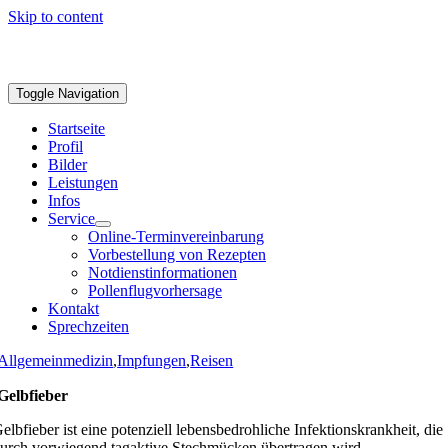
Skip to content
Toggle Navigation
Startseite
Profil
Bilder
Leistungen
Infos
Service
Online-Terminvereinbarung
Vorbestellung von Rezepten
Notdienstinformationen
Pollenflugvorhersage
Kontakt
Sprechzeiten
Allgemeinmedizin
,
Impfungen
,
Reisen
Gelbfieber
elbfieber ist eine potenziell lebensbedrohliche Infektionskrankheit, die
urch vorwiegend tagaktive Stechmücken übertragen wird.