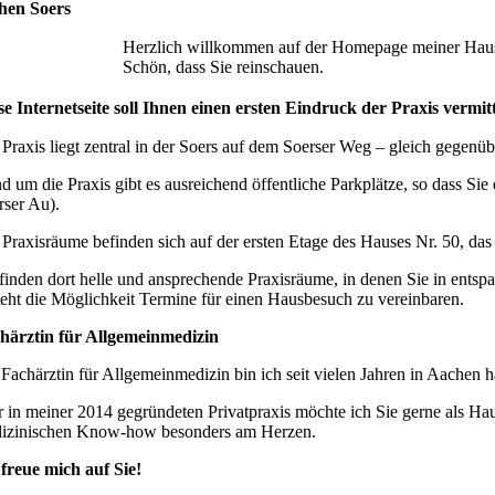
hen Soers
Herzlich willkommen auf der Homepage meiner Hausa
Schön, dass Sie reinschauen.
se Internetseite soll Ihnen einen ersten Eindruck der Praxis vermitt
 Praxis liegt zentral in der Soers auf dem Soerser Weg – gleich gegen
d um die Praxis gibt es ausreichend öffentliche Parkplätze, so dass Si
rser Au).
 Praxisräume befinden sich auf der ersten Etage des Hauses Nr. 50, das
 finden dort helle und ansprechende Praxisräume, in denen Sie in entsp
teht die Möglichkeit Termine für einen Hausbesuch zu vereinbaren.
härztin für Allgemeinmedizin
Fachärztin für Allgemeinmedizin bin ich seit vielen Jahren in Aachen ha
r in meiner 2014 gegründeten Privatpraxis möchte ich Sie gerne als Hau
izinischen Know-how besonders am Herzen.
 freue mich auf Sie!