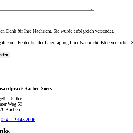
enschutzhinweis
*
Ihre Angaben werden ausschließlich zur Bearbeitung Ihrer Anfrage ve
len Dank für Ihre Nachricht. Sie wurde erfolgreich versendet.
gab einen Fehler bei der Übertragung Ihrer Nachricht. Bitte versuchen S
nden
sarztpraxis Aachen Soers
elika Sailer
rser Weg 50
70 Aachen
.
0241 – 9148 2006
nks