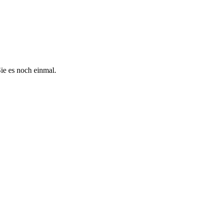
rwendet und nicht an Dritte weitergegeben. Mit dem Absenden des For
ie es noch einmal.